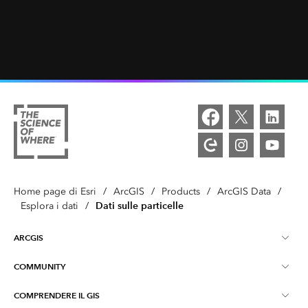
Home page di Esri
/
ArcGIS
/
Products
/
ArcGIS Data
/
Dati sulle particelle
Esplora i dati
/
ARCGIS
COMMUNITY
Panoramica ArcGIS
COMPRENDERE IL GIS
Community Esri
Mappatura