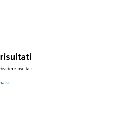
risultati
ividere risultati.
alisi