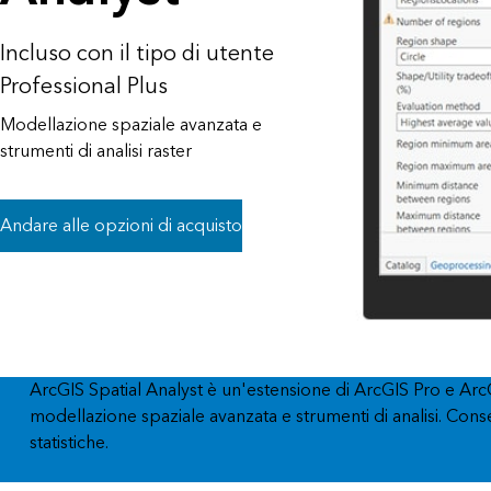
Tutti i settori
Tutti i prodotti
Incluso con il tipo di utente
Professional Plus
Modellazione spaziale avanzata e
strumenti di analisi raster
Andare alle opzioni di acquisto
ArcGIS Spatial Analyst è un'estensione di ArcGIS Pro e ArcGI
modellazione spaziale avanzata e strumenti di analisi. Consen
statistiche.