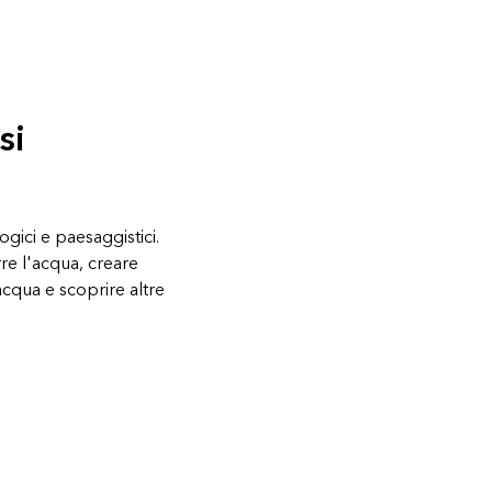
si
ogici e paesaggistici.
rre l'acqua, creare
'acqua e scoprire altre