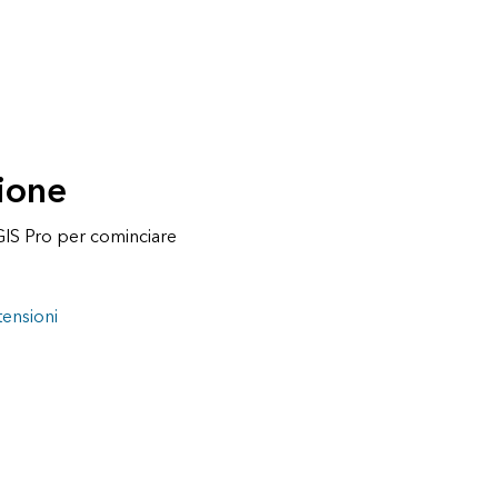
sione
cGIS Pro per cominciare
tensioni