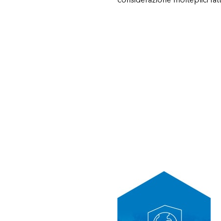
considerazione molteplici fatt