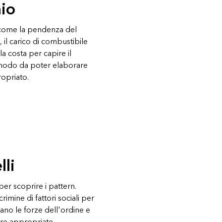
hio
io come la pendenza del
à, il carico di combustibile
la costa per capire il
in modo da poter elaborare
opriato.
lli
per scoprire i pattern.
imine di fattori sociali per
tano le forze dell'ordine e