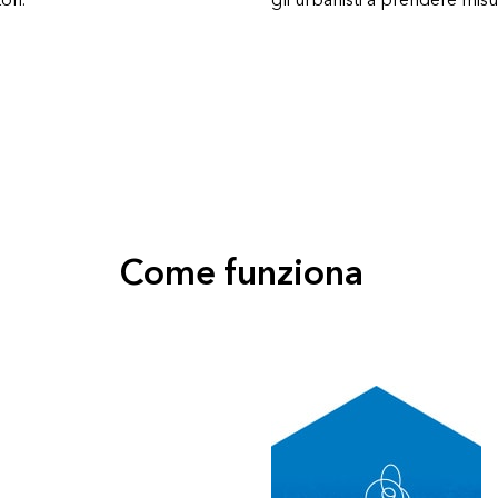
ori.
gli urbanisti a prendere mis
Come funziona