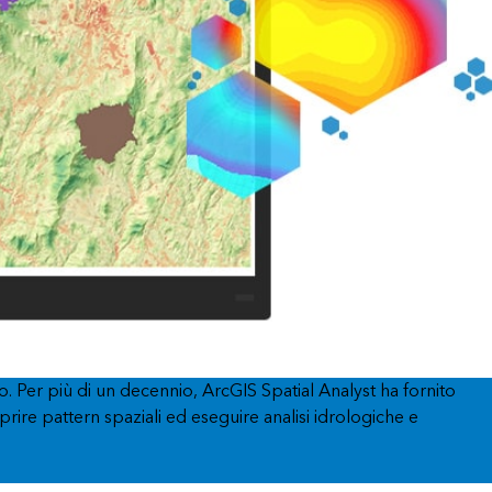
Esplora il corso
Vai ai
Esplorare ArcGIS Pro
Leggi la storia
o. Per più di un decennio, ArcGIS Spatial Analyst ha fornito
prire pattern spaziali ed eseguire analisi idrologiche e