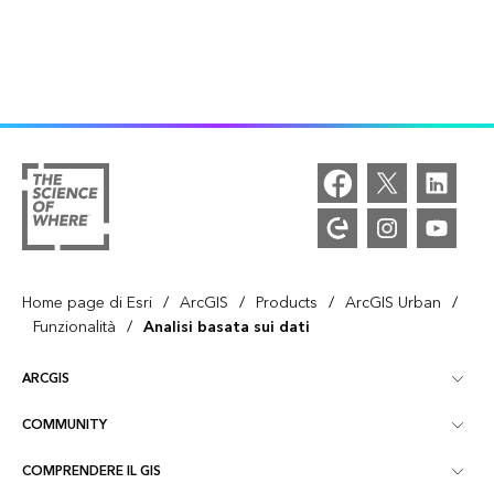
/
/
/
/
Home page di Esri
ArcGIS
Products
ArcGIS Urban
/
Funzionalità
Analisi basata sui dati
ARCGIS
COMMUNITY
Panoramica ArcGIS
COMPRENDERE IL GIS
Community Esri
Mappatura