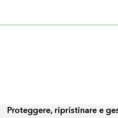
Tutti i settori
Tutti i prodotti
Proteggere, ripristinare e ges