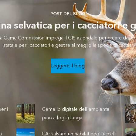
POST DEL BLOG
a selvatica per i cacciatori e g
nia Game Commission impiega il GIS aziendale per creare dashbo
statale per i cacciatori e gestire al meglio le specie di caccia.
Leggere il blog
er i
Gemello digitale dell'ambiente:
pino a foglia lunga
a
CA: salvare un habitat degli uccelli