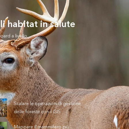
li habitat in salute
ard a livello
Scalare le operazioni di gestione
delle foreste con il GIS
Mappare il mammifero più