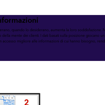
 informazioni
iderano, quando lo desiderano, aumenta la loro soddisfazione. Nu
o della mente dei clienti. I dati basati sulla posizione giocano un
 accesso migliore alle informazioni di cui hanno bisogno, renden