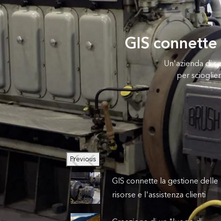
GIS connette l
Un'azienda di se
per scioglier
Previous
GIS connette la gestione delle
risorse e l'assistenza clienti