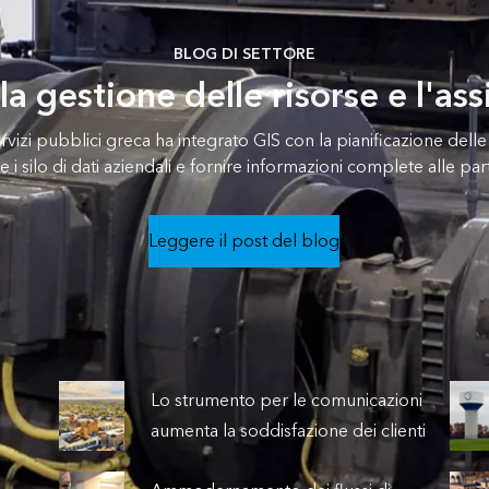
BLOG DI SETTORE
a gestione delle risorse e l'ass
rvizi pubblici greca ha integrato GIS con la pianificazione delle 
e i silo di dati aziendali e fornire informazioni complete alle part
Leggere il post del blog
Lo strumento per le comunicazioni
aumenta la soddisfazione dei clienti