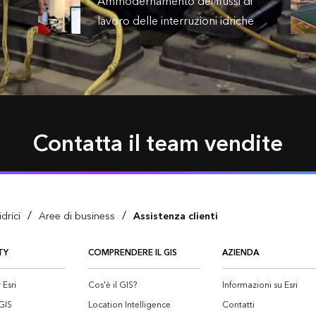
Ammodernamento dei flussi di
lavoro delle interruzioni idriche
Contatta il team vendite
/
/
idrici
Aree di business
Assistenza clienti
TY
COMPRENDERE IL GIS
AZIENDA
Esri
Cos'è il GIS?
Informazioni su Esri
GIS
Location Intelligence
Contatti