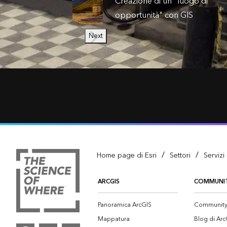
Creazione di un "luogo di
opportunità" con GIS
Next
/
/
Home page di Esri
Settori
Servizi 
ARCGIS
COMMUNI
Panoramica ArcGIS
Community 
Mappatura
Blog di Arc