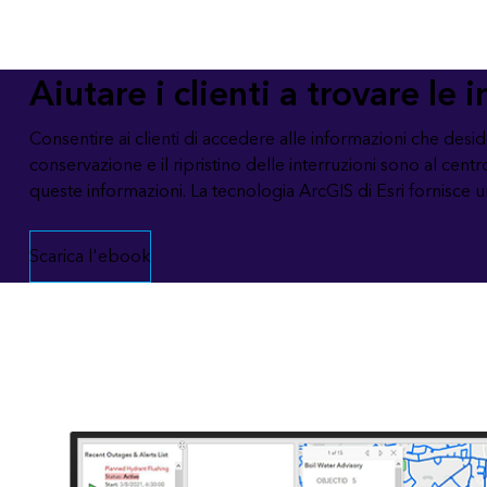
Tutti i settori
Tutti i prodotti
Aiutare i clienti a trovare le
Consentire ai clienti di accedere alle informazioni che des
conservazione e il ripristino delle interruzioni sono al centr
queste informazioni. La tecnologia ArcGIS di Esri fornisce un
Scarica l'ebook