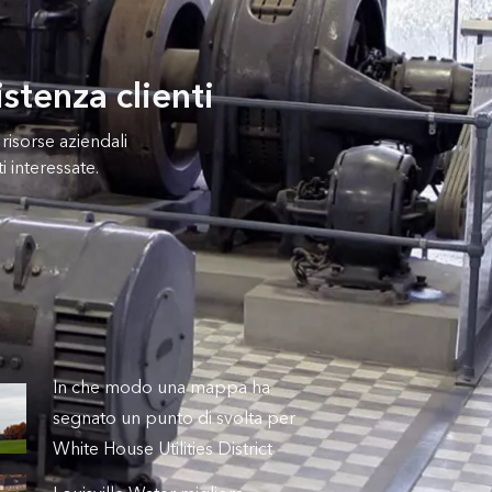
istenza clienti
risorse aziendali
i interessate.
In che modo una mappa ha
segnato un punto di svolta per
White House Utilities District