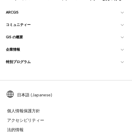
ARCGIS
コミュニティー
ArcGIS の概要
GIS の概要
Esri Community
マッピング
企業情報
GIS とは
ArcGIS ブログ
ArcGIS Pro
特別プログラム
Esri について
ロケーション インテリジェンス
業界ブログ
ArcGIS Enterprise
ArcGIS for Personal Use
Esri に連絡
トレーニング
ユーザー調査およびテスト
ArcGIS Online
ArcGIS for Student Use
採用情報
ArcUser
Esri Young Professionals Network
日本語 (Japanese)
開発者向けテクノロジー
自然保護
オープンビジョン
ArcNews
イベント
ArcGIS Location Platform
個人情報保護方針
災害対応
パートナー
アクセシビリティー
ArcWatch
Esri ストア
法的情報
教育機関