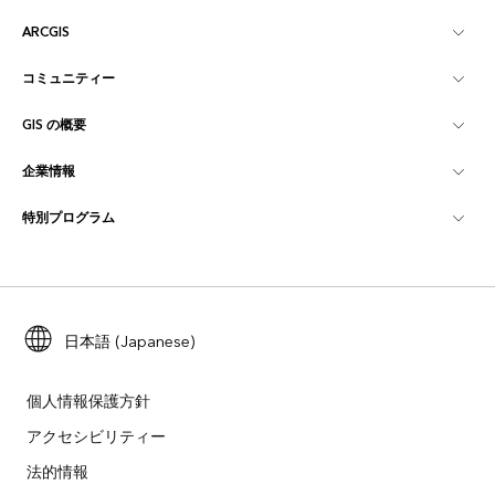
ARCGIS
コミュニティー
ArcGIS の概要
GIS の概要
Esri Community
マッピング
企業情報
GIS とは
ArcGIS ブログ
ArcGIS Pro
特別プログラム
Esri について
ロケーション インテリジェンス
業界ブログ
ArcGIS Enterprise
ArcGIS for Personal Use
Esri に連絡
トレーニング
ユーザー調査およびテスト
ArcGIS Online
ArcGIS for Student Use
採用情報
ArcUser
Esri Young Professionals Network
日本語 (Japanese)
開発者向けテクノロジー
自然保護
オープンビジョン
ArcNews
イベント
ArcGIS Location Platform
個人情報保護方針
災害対応
パートナー
アクセシビリティー
ArcWatch
Esri ストア
法的情報
教育機関
企業行動規範
Esri Press