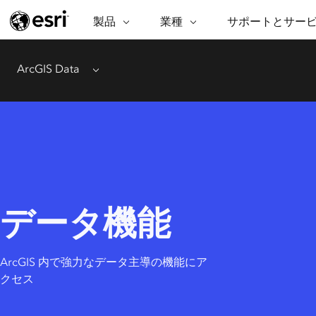
製品
ARCGIS
業種
業種
サポートとサー
サポートとサービス
機
ArcGIS の概要
建築・工業技術・建設
プロフェッショナル
非営利組
マ
ArcGIS Data
Menu
Esri のエンタープライズ地理空間
コンサル
デ
テクニカル サポー
市民の安
プラットフォーム
ビジネス
解
トレーニング
サイエン
ArcGIS Online
位
自然保護
完全な SaaS マッピング プラット
地方自治
デ
フォーム
教育機関
空
持続可能
ArcGIS Pro
公共エネルギー
世界有数の GIS ソフトウェア
電気通信
施設管理
データ機能
ArcGIS Enterprise
交通機関
GIS とマッピングの基本的なシス
保健福祉サービス
水道
テム
中央政府
ArcGIS 内で強力なデータ主導の機能にア
開発者向けテクノロジー
クセス
自然資源
マッピング &amp; 空間解析アプリ
ケーションの構築