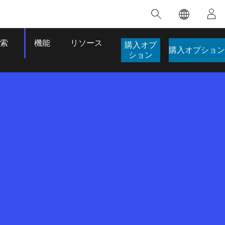
注目のトレーニング
注目の製品
注目のストーリー
注目
GIS について
イノベーションへの取り
組み
合わせ
GIS とは
索
機能
リソース
購入オプ
人工知能 (AI)
購入オプション
スのアクセ
の実践
ション
地理学的アプローチ
ロケーション インテリ
ジェンス
 更
デジタル トランスフォ
ーメーション
品、開発
デジタル ツイン
ー
空間データ サイエンス: 解析を進化さ
ArcGIS Pro の概要
マップがライフラインとなるとき
The
ンド
せる
ArcGIS Pro は、Esri の世界をリードする
2024 年にブラジルで発生した歴史的な洪水
著: J
GIS デスクトップ アプリケーションであ
の際、GIS 技術を専門とする企業である
このインストラクター主導型のコースで
本書
り、マッピング、解析、データ管理に用い
Codex は、30 日間で 17 件の緊急洪水アプ
は、データのパターンや関係性を明らかに
かつ
られています。 技術がどのようなものかを
リケーションを構築し、重要な救助活動を
するために使用される空間統計技術を探索
解決
確認したり、ハンズオンのインタラクティ
実現しました。
し、複雑な問題を解決する知見を引き出し
らか
ブ マップを試したり、製品の機能を調べた
ます。
ストーリーを読む
り、無料トライアルを開始したりします。
本書