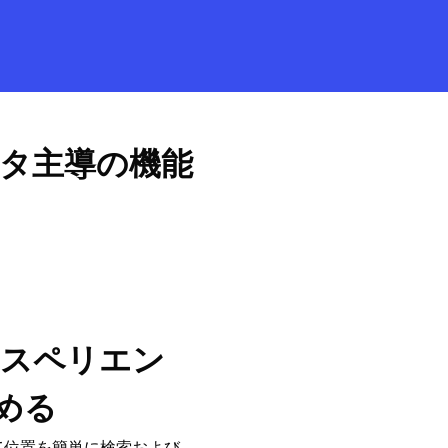
コースを探索
ArcGIS Pro の詳細
タ主導の機能
クスペリエン
める
て位置を簡単に検索および