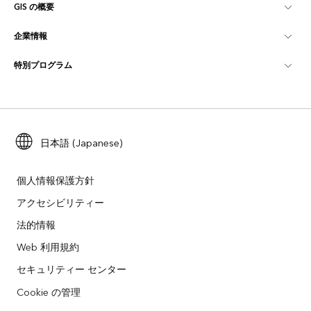
GIS の概要
Esri Community
マッピング
企業情報
GIS とは
ArcGIS ブログ
ArcGIS Pro
特別プログラム
Esri について
ロケーション インテリジェンス
業界ブログ
ArcGIS Enterprise
ArcGIS for Personal Use
Esri に連絡
トレーニング
ユーザー調査およびテスト
ArcGIS Online
ArcGIS for Student Use
採用情報
ArcUser
Esri Young Professionals Network
日本語 (Japanese)
開発者向けテクノロジー
自然保護
オープンビジョン
ArcNews
イベント
ArcGIS Location Platform
個人情報保護方針
災害対応
パートナー
アクセシビリティー
ArcWatch
Esri ストア
法的情報
教育機関
企業行動規範
Esri Press
ArcGIS Architecture Center
Web 利用規約
非営利組織
環境および持続可能性の取り組み
セキュリティー センター
Esri ビデオ
Cookie の管理
人種的平等
サイトマップ
GIS 用語集