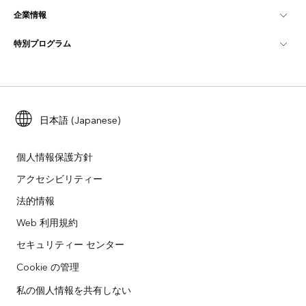
企業情報
GIS とは
ArcGIS ブログ
ArcGIS Pro
特別プログラム
Esri について
ロケーション インテリジェンス
業界ブログ
ArcGIS Enterprise
ArcGIS for Personal Use
Esri に連絡
トレーニング
ユーザー調査およびテスト
ArcGIS Online
ArcGIS for Student Use
採用情報
ArcUser
Esri Young Professionals Network
日本語 (Japanese)
開発者向けテクノロジー
自然保護
オープンビジョン
ArcNews
イベント
ArcGIS Location Platform
個人情報保護方針
災害対応
パートナー
アクセシビリティー
ArcWatch
Esri ストア
法的情報
教育機関
企業行動規範
Esri Press
ArcGIS Architecture Center
Web 利用規約
非営利組織
環境および持続可能性の取り組み
セキュリティー センター
Esri ビデオ
Cookie の管理
人種的平等
サイトマップ
GIS 用語集
私の個人情報を共有しない