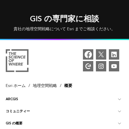
GIS の専門家に相談
貴社の地理空間戦略について Esri までご相談ください。
/
/
Esri ホーム
地理空間戦略
概要
ARCGIS
コミュニティー
ArcGIS の概要
GIS の概要
Esri Community
マッピング