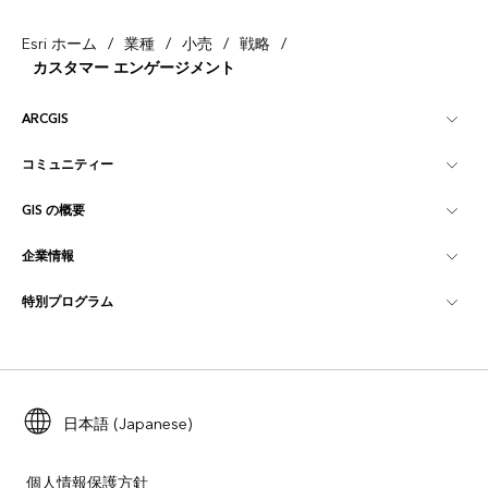
/
/
/
/
Esri ホーム
業種
小売
戦略
カスタマー エンゲージメント
ARCGIS
コミュニティー
ArcGIS の概要
GIS の概要
Esri Community
マッピング
企業情報
GIS とは
ArcGIS ブログ
ArcGIS Pro
特別プログラム
Esri について
ロケーション インテリジェンス
業界ブログ
ArcGIS Enterprise
ArcGIS for Personal Use
Esri に連絡
トレーニング
ユーザー調査およびテスト
ArcGIS Online
ArcGIS for Student Use
採用情報
ArcUser
Esri Young Professionals Network
日本語 (Japanese)
開発者向けテクノロジー
自然保護
オープンビジョン
ArcNews
イベント
ArcGIS Location Platform
個人情報保護方針