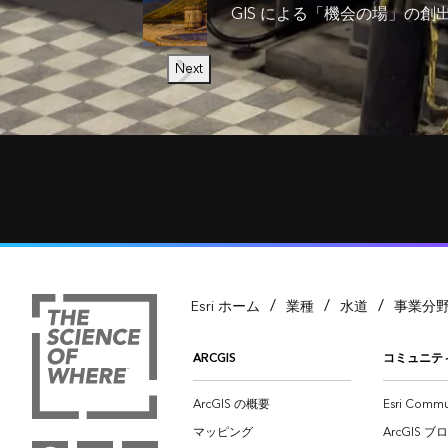
GIS による「機会の場」の創
Next
/
/
/
Esri ホーム
業種
水道
事業分
ARCGIS
コミュニテ
ArcGIS の概要
Esri Commu
マッピング
ArcGIS ブ