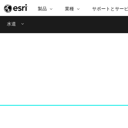
製品
業種
サポートとサー
ARCGIS
業種
サポートとサービス
機
ArcGIS の概要
建築・工業技術・建設
プロフェッショナル
非営利組
マ
水道
Menu
Esri のエンタープライズ地理空間
コンサル
デ
テクニカル サポー
市民の安
プラットフォーム
ビジネス
解
トレーニング
サイエン
ArcGIS Online
位
自然保護
完全な SaaS マッピング プラット
地方自治
デ
フォーム
教育機関
空
持続可能
ArcGIS Pro
公共エネルギー
世界有数の GIS ソフトウェア
電気通信
施設管理
ArcGIS Enterprise
交通機関
GIS とマッピングの基本的なシス
保健福祉サービス
テム
水道
中央政府
開発者向けテクノロジー
マッピング &amp; 空間解析アプリ
自然資源
ケーションの構築