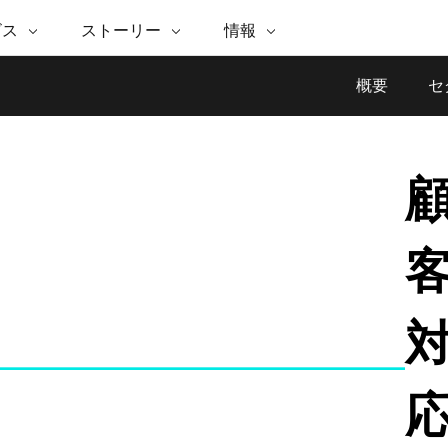
注目のイニシアティブ
ビス
ストーリー
情報
能
ESRI ストーリー
セルフサービス
ESRI について
ARCGIS の購入
ESRI に連絡
 サービス
織
ッピング
WhereNext Magazine
優れた地理空間情報活用へ
Esri について
ユーザー タイプ
ArcUser
サポートに問い
概要
セ
ータを空間的に表示および理解
エグゼクティブレベルのニ
の道
ArcGIS へのロールベース
ArcGIS ユーザー向け
ト
全
Esri のプログラムと取り組み
ュースと洞察
ス
的な技術リソース
析
Esri Community
ス
イベント
置情報を分析に活用
Esri ブログ
Esri ストア
ArcNews
ArcGIS ブログ
実世界のグローバルな GIS
Esri の ArcGIS 製品
業界ニュースと ArcGIS
体
パートナー
ータ管理
技術革新
新情報
ドキュメント
間データの統合、編集、共有
購入方法
な開発
採用情報
Esri と The Science of Where の
Esri 製品、パートナー製
ArcWatch
My Esri
ポッドキャスト
者サブスクリプション
地理空間に関するニュ
メディアおよびアナリスト関
インフラストラクチャ管理
ビジネスおよびテクノロジ
ス、見解、およびトレ
すべての機能
係者の方へ
ー リーダーの声
GIS を活用して、最新の強靱で持続可能な未
来を創ります。 計画と運用に対する地理学
的アプローチは、インフラストラクチャ プ
Esri に連絡
すべてのストーリー
ロジェクトが周囲の環境とどのように関連
しているかをリーダーが理解するのに役立
ちます。
インフラストラクチャ管理の探索