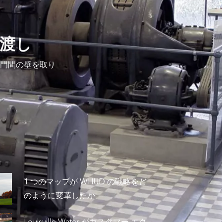
橋渡し
部門間の壁を取り
1 つのマップが WHUD の戦略をど
のように変革したか
Louisville Water がカスタマー エク