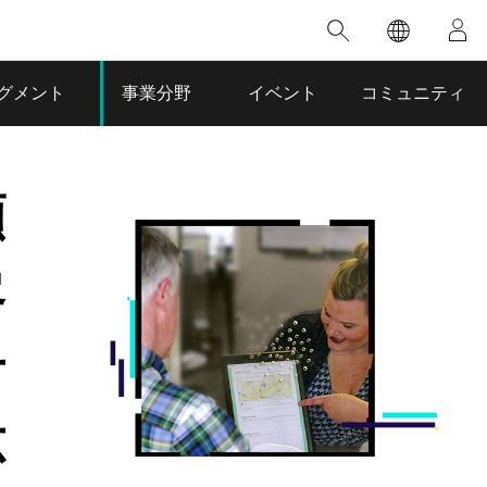
注目のトレーニング
注目の製品
注目のストーリー
注目
GIS について
イノベーションへの取り
組み
合わせ
GIS とは
グメント
事業分野
イベント
コミュニティ
人工知能 (AI)
のアクセ
の実践
地理学的アプローチ
ロケーション インテリ
ジェンス
顧
 更
デジタル トランスフォ
ーメーション
品、開発
客
デジタル ツイン
ー
空間データ サイエンス: 解析を進化さ
ArcGIS Pro の概要
マップがライフラインとなるとき
The
ンド
せる
ArcGIS Pro は、Esri の世界をリードする
2024 年にブラジルで発生した歴史的な洪水
著: J
対
GIS デスクトップ アプリケーションであ
の際、GIS 技術を専門とする企業である
このインストラクター主導型のコースで
本書
り、マッピング、解析、データ管理に用い
Codex は、30 日間で 17 件の緊急洪水アプ
は、データのパターンや関係性を明らかに
かつ
られています。 技術がどのようなものかを
リケーションを構築し、重要な救助活動を
するために使用される空間統計技術を探索
解決
確認したり、ハンズオンのインタラクティ
実現しました。
応
し、複雑な問題を解決する知見を引き出し
らか
ブ マップを試したり、製品の機能を調べた
ます。
ストーリーを読む
り、無料トライアルを開始したりします。
本書