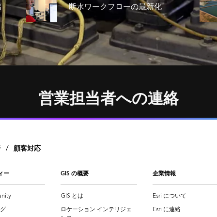
出
断水ワークフローの最新化
営業担当者への連絡
/
野
顧客対応
ィー
GIS の概要
企業情報
nity
GIS とは
Esri について
ログ
ロケーション インテリジェ
Esri に連絡