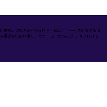
コースを探索
ArcGIS Pro の詳細
新規接続契約の速やかな処理、省エネ サービスに関する情
割を果たします。 Esri の ArcGIS テクノロジに
。