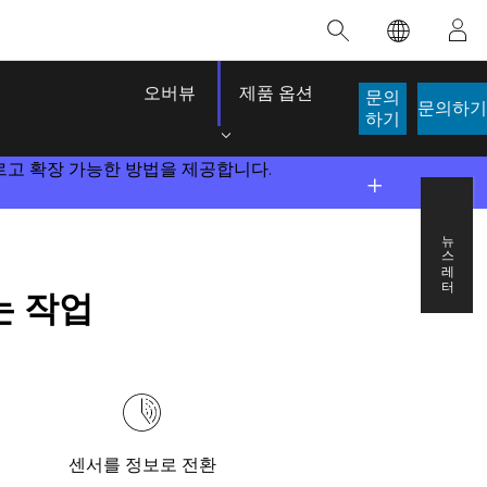
추천 교육
추천 제품
추천 스토리
추천 도서
대한 정보
혁신을 위한 노력
인공 지능
오버뷰
제품 옵션
문의
문의하기
적
접근 권한
하기
접근 방식
로케이션 인텔리전스
디지털 전환
있는 빠르고 확장 가능한 방법을 제공합니다.
이
디지털 트윈
 개발자 구
뉴스레터
있는 작업
공간 데이터 사이언스: 분석 역량 강화
ArcGIS Pro에 대해 알아보기
생명선이 된 맵
The Power 
이 강사 주도 과정에서는 데이터 내 패턴과
ArcGIS Pro는 Esri에서 제공하는 세계 최고
브라질의 역사적인 2024년 홍수 당시, GIS 기
Jack Dangermond
관계를 밝혀내고 복잡한 문제를 해결하는 인
수준의 매핑, 분석 및 데이터 관리용 GIS 데스
술을 전문으로 하는 기업인 Codex는 30일 만
이 도서는 현대 
사이트를 도출하는 데 사용되는 공간 통계 기
크톱 애플리케이션입니다. 기술이 어떻게 작
에 17개의 긴급 홍수 애플리케이션을 구축하
시각적 및 서술적
법을 살펴봅니다.
동하는지 확인하고, 직접 체험할 수 있는 인
여 중요한 구조 작업을 지원했습니다.
심각한 문제를 해
터랙티브 맵을 사용해 보거나, 제품 기능을
잠재력이 점점 
이 과정 살펴보기
스토리 읽어보기
살펴보고, 무료 평가판을 시작해 보세요.
센서를 정보로 전환
도서 세부정보로
ArcGIS Pro 탐색하기