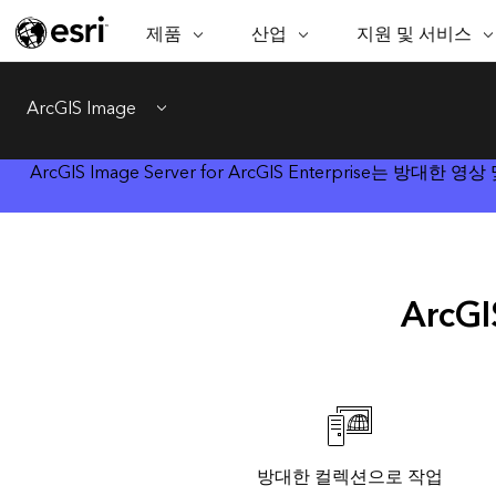
제품
산업
지원 및 서비스
ARCGIS
산업
지원 및 서비스
기
ArcGIS Overview
AEC
전문 서비스
비영리기관
매
ArcGIS Image
Esri의 엔터프라이즈 공간정보 플랫
공
Menu
비즈니스
기술지원
공공안전
폼
분
보존
교육
과학
ArcGIS Image Server for ArcGIS Enterpri
ArcGIS Online
분
완벽한 SaaS 매핑 플랫폼
교육
중앙정부/지자
데
ArcGIS Pro
공
에너지 유틸리티
지속가능한 개
세계 최고의 GIS 소프트웨어
시설 관리
정보통신
ArcG
ArcGIS Enterprise
GIS 및 매핑을 위한 기본 시스템
보건 및 복지 서비
교통
스
Developer Technology
물
매핑 및 공간 분석 응용프로그램 생
중앙정부
성
천연자원
방대한 컬렉션으로 작업
모든 제품