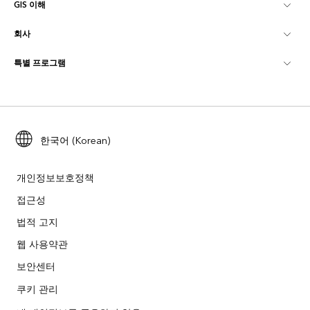
GIS 이해
Esri 커뮤니티
매핑
회사
GIS란?
ArcGIS Blog
ArcGIS Pro
특별 프로그램
Esri 정보
로케이션 인텔리전스
산업별 블로그
ArcGIS Enterprise
ArcGIS for Personal Use
문의하기
교육
사용자 리서치 및 테스트
ArcGIS Online
ArcGIS for Student Use
채용
ArcUser
Esri Young Professionals Network
한국어 (Korean)
Developer Technology
보존
오픈 비전
ArcNews
이벤트
ArcGIS Location Platform
개인정보보호정책
재난 대응
파트너
접근성
ArcWatch
Esri 스토어
법적 고지
교육
기업윤리강령
Esri 보도
ArcGIS Architecture Center
웹 사용약관
비영리기관
환경 및 지속가능성 이니셔티브
보안센터
Esri 비디오
쿠키 관리
인종 평등
사이트맵
GIS 딕셔너리