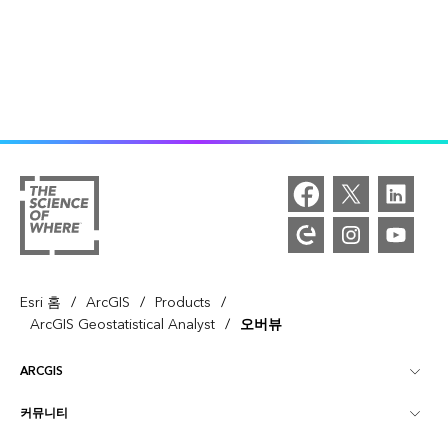
/
/
/
Esri 홈
ArcGIS
Products
/
ArcGIS Geostatistical Analyst
오버뷰
ARCGIS
커뮤니티
ArcGIS Overview