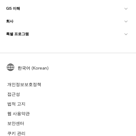
GIS 이해
Esri 커뮤니티
매핑
회사
GIS란?
ArcGIS Blog
ArcGIS Pro
특별 프로그램
Esri 정보
로케이션 인텔리전스
산업별 블로그
ArcGIS Enterprise
ArcGIS for Personal Use
문의하기
교육
사용자 리서치 및 테스트
ArcGIS Online
ArcGIS for Student Use
채용
ArcUser
Esri Young Professionals Network
한국어 (Korean)
Developer Technology
보존
오픈 비전
ArcNews
이벤트
ArcGIS Location Platform
개인정보보호정책
재난 대응
파트너
접근성
ArcWatch
Esri 스토어
법적 고지
교육
기업윤리강령
Esri 보도
ArcGIS Architecture Center
웹 사용약관
비영리기관
환경 및 지속가능성 이니셔티브
보안센터
Esri 비디오
쿠키 관리
인종 평등