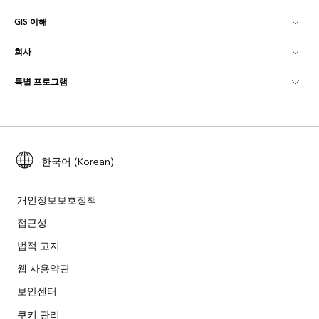
GIS 이해
Esri 커뮤니티
매핑
회사
GIS란?
ArcGIS Blog
ArcGIS Pro
특별 프로그램
Esri 정보
로케이션 인텔리전스
산업별 블로그
ArcGIS Enterprise
ArcGIS for Personal Use
문의하기
교육
사용자 리서치 및 테스트
ArcGIS Online
ArcGIS for Student Use
채용
ArcUser
Esri Young Professionals Network
한국어 (Korean)
Developer Technology
보존
오픈 비전
ArcNews
이벤트
ArcGIS Location Platform
개인정보보호정책
재난 대응
파트너
접근성
ArcWatch
Esri 스토어
법적 고지
교육
기업윤리강령
Esri 보도
ArcGIS Architecture Center
웹 사용약관
비영리기관
환경 및 지속가능성 이니셔티브
보안센터
Esri 비디오
쿠키 관리