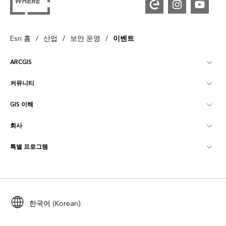
/
/
/
Esri 홈
산업
보안 운영
이벤트
ARCGIS
커뮤니티
ArcGIS Overview
GIS 이해
Esri 커뮤니티
매핑
회사
GIS란?
ArcGIS Blog
ArcGIS Pro
특별 프로그램
Esri 정보
로케이션 인텔리전스
산업별 블로그
ArcGIS Enterprise
ArcGIS for Personal Use
문의하기
교육
사용자 리서치 및 테스트
ArcGIS Online
ArcGIS for Student Use
채용
ArcUser
Esri Young Professionals Network
한국어 (Korean)
Developer Technology
보존
오픈 비전
ArcNews