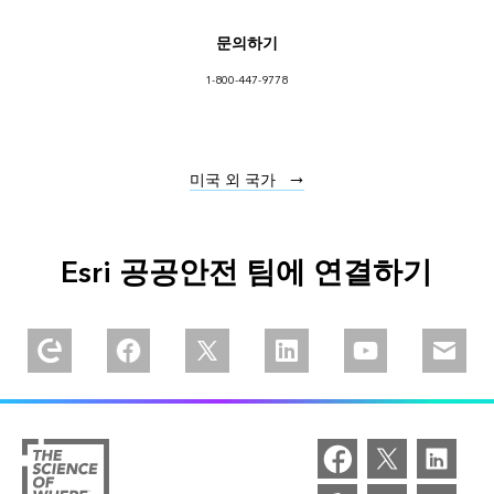
문의하기
1-800-447-9778
미국 외 국가
Esri 공공안전 팀에 연결하기
Explore our Esri Community
Follow us on Facebook
Follow us on Twitter
Follow us on Linkedin
Watch us on You
Email u