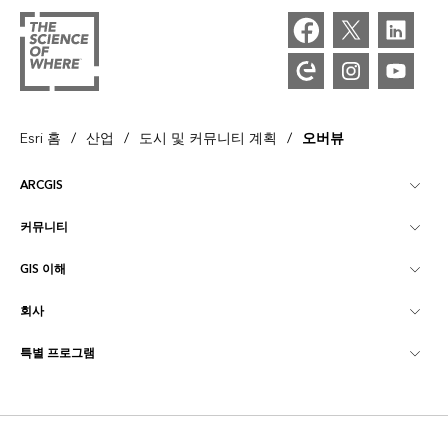
/
/
/
Esri 홈
산업
도시 및 커뮤니티 계획
오버뷰
ARCGIS
커뮤니티
ArcGIS Overview
GIS 이해
Esri 커뮤니티
매핑
회사
GIS란?
ArcGIS Blog
ArcGIS Pro
특별 프로그램
Esri 정보
로케이션 인텔리전스
산업별 블로그
ArcGIS Enterprise
ArcGIS for Personal Use
문의하기
교육
사용자 리서치 및 테스트
ArcGIS Online
ArcGIS for Student Use