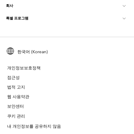
회사
GIS란?
ArcGIS Blog
ArcGIS Pro
특별 프로그램
Esri 정보
로케이션 인텔리전스
산업별 블로그
ArcGIS Enterprise
ArcGIS for Personal Use
문의하기
교육
사용자 리서치 및 테스트
ArcGIS Online
ArcGIS for Student Use
채용
ArcUser
Esri Young Professionals Network
한국어 (Korean)
Developer Technology
보존
오픈 비전
ArcNews
이벤트
ArcGIS Location Platform
개인정보보호정책
재난 대응
파트너
접근성
ArcWatch
Esri 스토어
법적 고지
교육
기업윤리강령
Esri 보도
ArcGIS Architecture Center
웹 사용약관
비영리기관
환경 및 지속가능성 이니셔티브
보안센터
Esri 비디오
쿠키 관리
인종 평등
사이트맵
GIS 딕셔너리
내 개인정보를 공유하지 않음