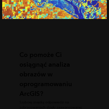
Co pomoże Ci
osiągnąć analiza
obrazów w
oprogramowaniu
ArcGIS?
Szybciej znajduj odpowiedzi na
zobrazowaniach dzięki zaawansowanej