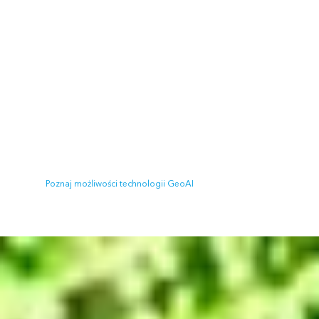
Szybsze wyodrębnianie obiektów dzięki
wykorzystaniu technologii GeoAI
Sztuczna inteligencja geoprzestrzenna (GeoAI) stosuje
przestrzenne algorytmy systemów uczących się i techniki
Deep Learning do dużych kolekcji zobrazowań. Korzystaj
z ogromnej mocy obliczeniowej, aby przyspieszyć
zadania, takie jak wyszukiwanie nieprzepuszczalnych
powierzchni, identyfikowanie segmentów i
klasyfikowanie zobrazowań. Przyspieszaj rozpoczynanie
procedur wykonywania zadań dzięki gotowym, wstępnie
wytrenowanym modelom systemów uczących się.
Poznaj możliwości technologii GeoAI