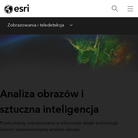
Zobrazowania i teledetekcja
Menu
Analiza obrazów i
sztuczna inteligencja
Przekształcaj zobrazowania w informacje dzięki technologii
GeoAI i zaawansowanej analizie obrazu.