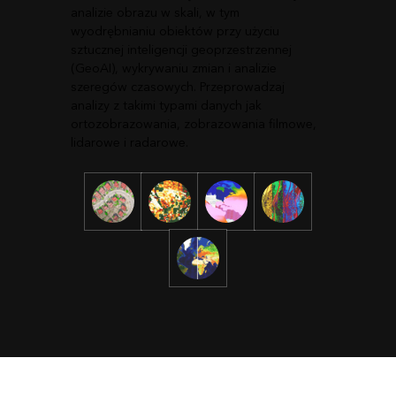
analizie obrazu w skali, w tym
wyodrębnianiu obiektów przy użyciu
sztucznej inteligencji geoprzestrzennej
(GeoAI), wykrywaniu zmian i analizie
szeregów czasowych. Przeprowadzaj
analizy z takimi typami danych jak
ortozobrazowania, zobrazowania filmowe,
lidarowe i radarowe.