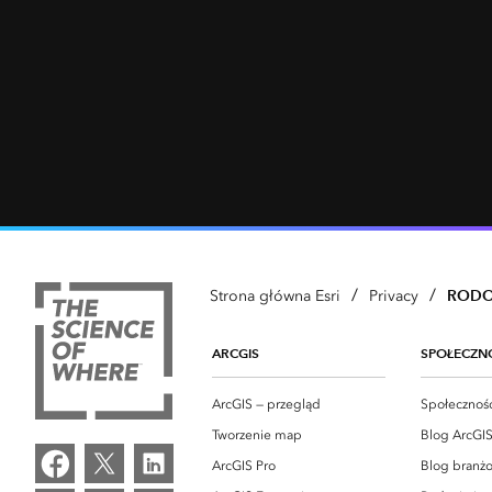
/
/
RODO/
Strona główna Esri
Privacy
ARCGIS
SPOŁECZN
ArcGIS — przegląd
Społeczność
Tworzenie map
Blog ArcGI
ArcGIS Pro
Blog branż