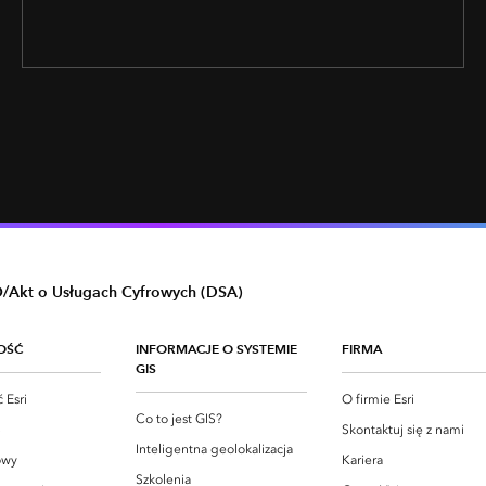
Akt o Usługach Cyfrowych (DSA)
OŚĆ
INFORMACJE O SYSTEMIE
FIRMA
GIS
 Esri
O firmie Esri
Co to jest GIS?
S
Skontaktuj się z nami
Inteligentna geolokalizacja
owy
Kariera
Szkolenia