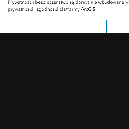
Prywatność i bezpieczeństwo są domyślnie wbudowane w pr
prywatności i zgodności platformy ArcGIS.
Dowiedz się więcej w witrynie Trust.ArcGIS.com