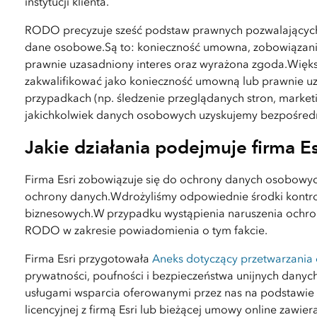
instytucji klienta.
RODO precyzuje sześć podstaw prawnych pozwalających 
dane osobowe.Są to: konieczność umowna, zobowiązanie 
prawnie uzasadniony interes oraz wyrażona zgoda.Większ
zakwalifikować jako konieczność umowną lub prawnie uz
przypadkach (np. śledzenie przeglądanych stron, marke
jakichkolwiek danych osobowych uzyskujemy bezpośred
Jakie działania podejmuje firma Es
Firma Esri zobowiązuje się do ochrony danych osobowyc
ochrony danych.Wdrożyliśmy odpowiednie środki kontrol
biznesowych.W przypadku wystąpienia naruszenia ochr
RODO w zakresie powiadomienia o tym fakcie.
Firma Esri przygotowała
Aneks dotyczący przetwarzania
prywatności, poufności i bezpieczeństwa unijnych danyc
usługami wsparcia oferowanymi przez nas na podstawi
licencyjnej z firmą Esri lub bieżącej umowy online zawier