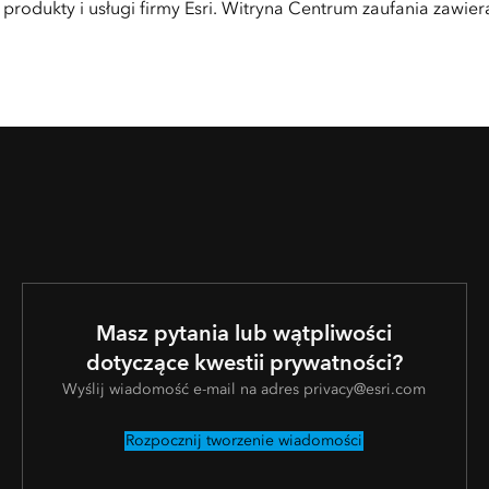
odukty i usługi firmy Esri. Witryna Centrum zaufania zawie
Masz pytania lub wątpliwości
dotyczące kwestii prywatności?
Wyślij wiadomość e-mail na adres privacy@esri.com
Rozpocznij tworzenie wiadomości