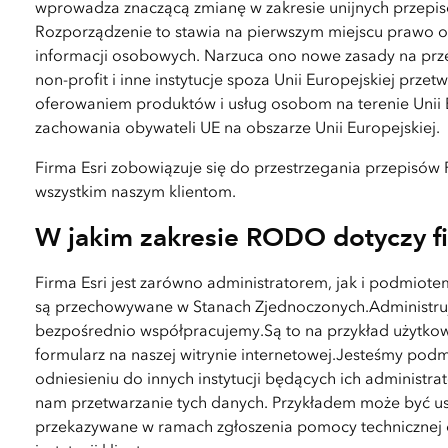
wprowadza znaczącą zmianę w zakresie unijnych przepis
przestrzennej i tworzenia map
Rozporządzenie to stawia na pierwszym miejscu prawo o
Wszystkie branże
informacji osobowych. Narzuca ono nowe zasady na prze
non-profit i inne instytucje spoza Unii Europejskiej prz
Wszystkie produkty
oferowaniem produktów i usług osobom na terenie Unii E
zachowania obywateli UE na obszarze Unii Europejskiej.
Firma Esri zobowiązuje się do przestrzegania przepisó
wszystkim naszym klientom.
W jakim zakresie RODO dotyczy fi
Firma Esri jest zarówno administratorem, jak i podmio
są przechowywane w Stanach Zjednoczonych.Administru
bezpośrednio współpracujemy.Są to na przykład użytkowni
formularz na naszej witrynie internetowej.Jesteśmy p
odniesieniu do innych instytucji będących ich administrat
nam przetwarzanie tych danych. Przykładem może być us
przekazywane w ramach zgłoszenia pomocy technicznej