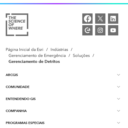
Página Inicial da Esri
/
Indústrias
/
Gerenciamento de Emergência
/
Soluções
/
Gerenciamento de Detritos
ARCGIS
COMUNIDADE
Visão Geral do ArcGIS
ENTENDENDO GIS
Esri Community
Mapeamento
COMPANHIA
O que é GIS?
ArcGIS Blog
ArcGIS Pro
PROGRAMAS ESPECIAIS
Sobre a Esri
Inteligência de Localização
Blog da Indústria