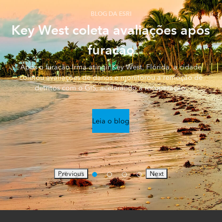
BLOG DA ESRI
Key West coleta avaliações após
furacão
Após o furacão Irma atingir Key West, Flórida, a cidade
coletou avaliações de danos e monitorou a remoção de
detritos com o GIS, acelerando a recuperação.
Leia o blog
Previous
Next