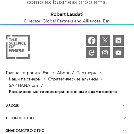
complex business problems.
Robert Laudati
Director, Global Partners and Alliances, Esri
Главная страница Esri
/
About
/
Партнеры
/
Наши партнеры
/
Стратегические альянсы
/
SAP HANA Esri
/
Расширенные геопространственные возможности
ARCGIS
СООБЩЕСТВО
Обзор ArcGIS
ЗНАКОМСТВО С ГИС
Сообщества и форумы
Картография