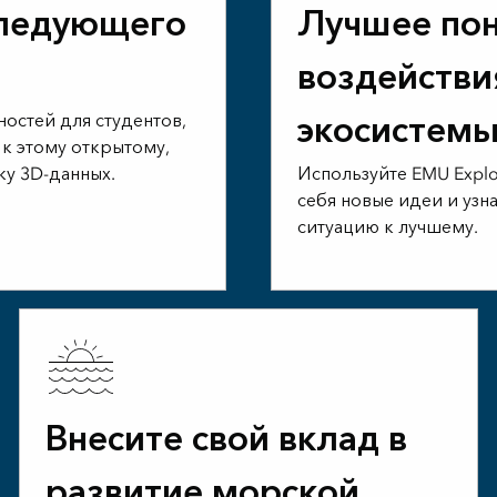
следующего
Лучшее по
воздействи
экосистем
остей для студентов,
 к этому открытому,
ку 3D-данных.
Используйте EMU Explo
себя новые идеи и узна
ситуацию к лучшему.
Внесите свой вклад в
развитие морской