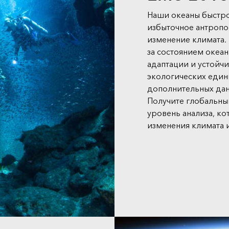
Наши океаны быстро
избыточное антропо
изменение климата.
за состоянием океа
адаптации и устойч
экологических един
дополнительных дан
Получите глобальн
уровень анализа, к
изменения климата 