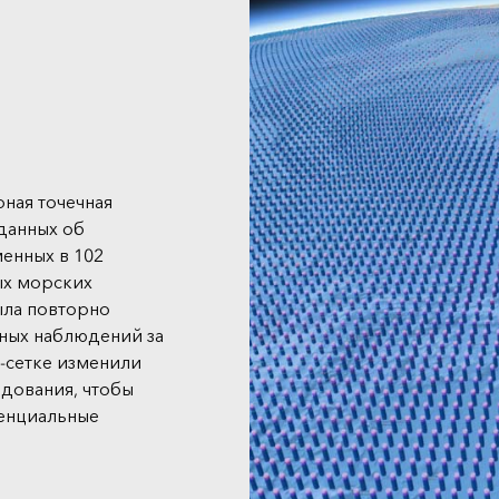
ная точечная
 данных об
енных в 102
ых морских
ыла повторно
ьных наблюдений за
D-сетке изменили
дования, чтобы
тенциальные