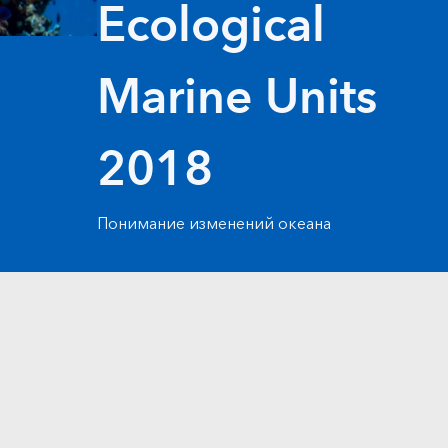
Ecological
версию.
позволили провести критически важные
данных, а также для получения
инфраструктурой
спасательные операции.
Изучить ArcGIS Pro
результатов, позволяющих решать
сложные задачи.
Прочитать статью
Marine Units
Изучить этот курс
2018
Понимание изменений океана