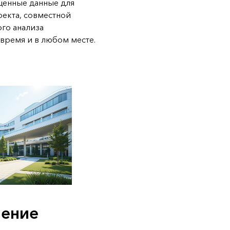
щенные данные для
оекта, совместной
ого анализа
время и в любом месте.
нение