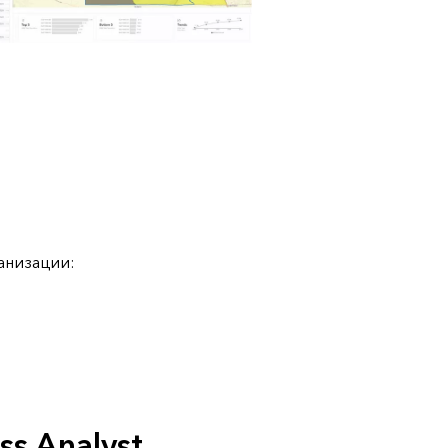
анизации:
ss Analyst