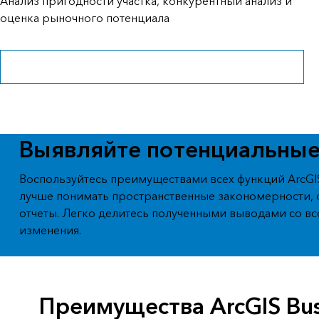
Анализ пригодности участка, конкурентный анализ и
Создание картографических
оценка рыночного потенциала
приложений и приложений
Все отрасли
пространственного анализа
Войдите, чтобы получить бесплатную пробную версию
Все продукты
Выявляйте потенциальные
Воспользуйтесь преимуществами всех функций ArcGIS
лучше понимать пространственные закономерности,
отчеты. Легко делитесь полученными выводами со вс
изменения.
Преимущества ArcGIS Bus