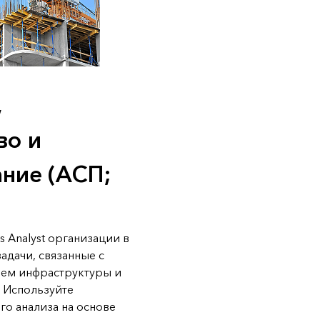
,
во и
ние (АСП;
s Analyst организации в
адачи, связанные с
ием инфраструктуры и
 Используйте
о анализа на основе