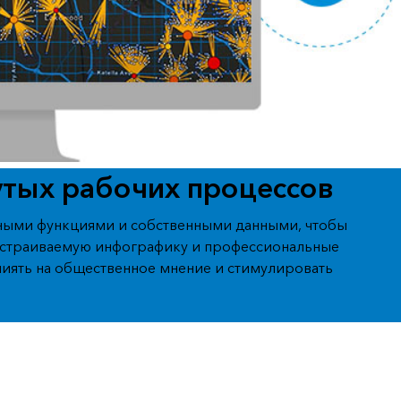
версию.
позволили провести критически важные
данных, а также для получения
инфраструктурой
спасательные операции.
результатов, позволяющих решать
Изучить ArcGIS Pro
сложные задачи.
Прочитать статью
Изучить этот курс
тых рабочих процессов
льными функциями и собственными данными, чтобы
настраиваемую инфографику и профессиональные
лиять на общественное мнение и стимулировать