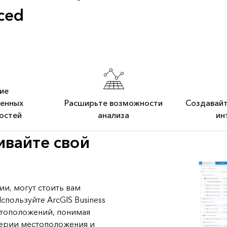
ced
ие
венных
Расширьте возможности
Создавайт
остей
анализа
ин
ивайте свой
и, могут стоить вам
спользуйте ArcGIS Business
стоположений, понимая
терии местоположения и