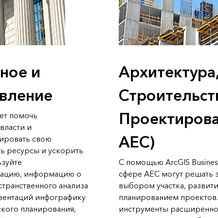
ное и
Архитектура
авление
Строительст
Проектирова
жет помочь
власти и
AEC)
ировать свою
ть ресурсы и ускорить
ьзуйте
С помощью ArcGIS Busines
ацию, информацию о
сфере AEC могут решать з
странственного анализа
выбором участка, развит
езентаций инфографику
планированием проектов.
кого планирования,
инструменты расширенног