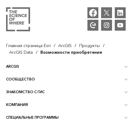
/
/
/
Главная страница Esri
ArcGIS
Продукты
/
ArcGIS Data
Возможности приобретения
ARCGIS
СООБЩЕСТВО
Обзор ArcGIS
ЗНАКОМСТВО С ГИС
Сообщества и форумы
Картография
КОМПАНИЯ
Что такое ГИС?
Блог ArcGIS
ArcGIS Pro
СПЕЦИАЛЬНЫЕ ПРОГРАММЫ
Об Esri
Аналитика, основанная на местоположении
Отраслевой блог
ArcGIS Enterprise
ArcGIS for Personal Use
Связаться с нами
Обучение