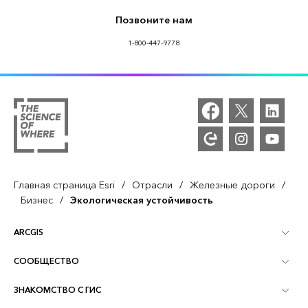
Позвоните нам
1-800-447-9778
/
/
/
Главная страница Esri
Отрасли
Железные дороги
/
Бизнес
Экологическая устойчивость
ARCGIS
СООБЩЕСТВО
Обзор ArcGIS
ЗНАКОМСТВО С ГИС
Сообщества и форумы
Картография