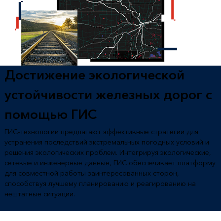
Достижение экологической
устойчивости железных дорог с
помощью ГИС
ГИС-технологии предлагают эффективные стратегии для
устранения последствий экстремальных погодных условий и
решения экологических проблем. Интегрируя экологические,
сетевые и инженерные данные, ГИС обеспечивает платформу
для совместной работы заинтересованных сторон,
способствуя лучшему планированию и реагированию на
нештатные ситуации.