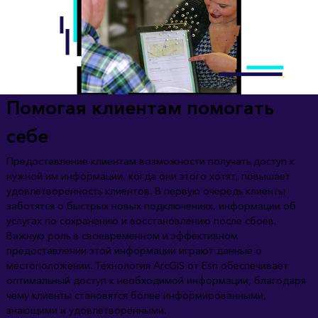
Помогая клиентам помогать
себе
Предоставление клиентам возможности получать доступ к
нужной им информации, когда они этого хотят, повышает
удовлетворенность клиентов. В первую очередь клиенты
заботятся о быстрых новых подключениях, информации об
услугах по сохранению и восстановлению после сбоев.
Важную роль в своевременном и эффективном
предоставлении этой информации играют данные о
местоположении. Технология ArcGIS от Esri обеспечивает
оптимальный доступ к необходимой информации, благодаря
чему клиенты становятся более информированными,
знающими и удовлетворенными.