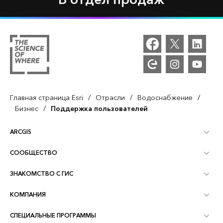
В отдел продаж
/
/
/
Главная страница Esri
Отрасли
Водоснабжение
/
Бизнес
Поддержка пользователей
ARCGIS
СООБЩЕСТВО
Обзор ArcGIS
ЗНАКОМСТВО С ГИС
Сообщества и форумы
Картография
КОМПАНИЯ
Что такое ГИС?
Блог ArcGIS
ArcGIS Pro
СПЕЦИАЛЬНЫЕ ПРОГРАММЫ
Об Esri
Аналитика, основанная на местоположении