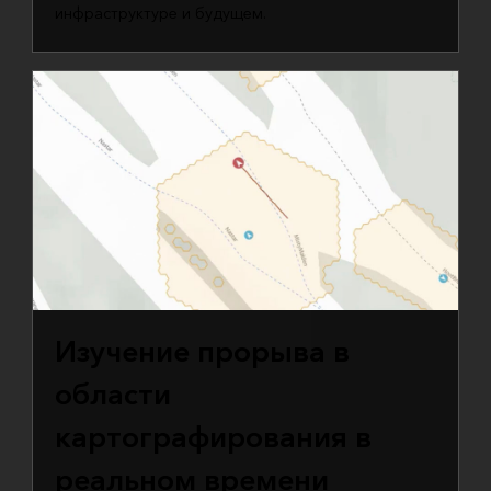
инфраструктуре и будущем.
Изучение прорыва в
области
картографирования в
реальном времени