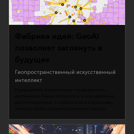
Фабрика идей: GeoAI
позволяет заглянуть в
будущее
Геопространственный искусственный
интеллект
Руководители бизнеса могут моделировать
критические бизнес-результаты в определенных
местоположениях, а затем вносить коррективы
сегодня, чтобы улучшить результаты завтра.