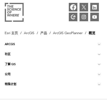
/
/
/
/
Esri 主页
ArcGIS
产品
ArcGIS GeoPlanner
概览
ARCGIS
社区
ArcGIS 概览
了解 GIS
Esri 社区
制图
公司
什么是 GIS？
ArcGIS 博客
ArcGIS Pro
特殊计划
关于 Esri
位置智能
行业博客
ArcGIS Enterprise
ArcGIS for Personal Use
联系我们
培训
用户研究和测试
ArcGIS Online
ArcGIS for Student Use