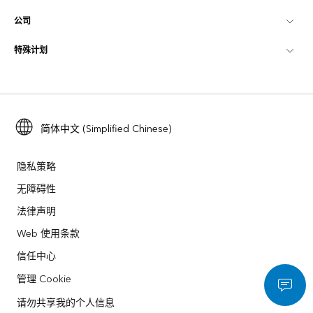
公司
什么是 GIS？
ArcGIS 博客
ArcGIS Pro
特殊计划
关于 Esri
位置智能
行业博客
ArcGIS Enterprise
ArcGIS for Personal Use
联系我们
培训
用户研究和测试
ArcGIS Online
ArcGIS for Student Use
招贤纳士
ArcUser
Esri 年轻专家关系网
简体中文 (Simplified Chinese)
开发者技术
保护
开放视野
ArcNews
活动
ArcGIS Location Platform
隐私策略
灾难响应
合作伙伴
无障碍性
ArcWatch
Esri Store
法律声明
教育
业务行为准则
Esri Press
ArcGIS Architecture Center
Web 使用条款
非营利机构
环境与可持续发展倡议
信任中心
Esri 视频
管理 Cookie
种族平等
网站地图
GIS 字典
请勿共享我的个人信息