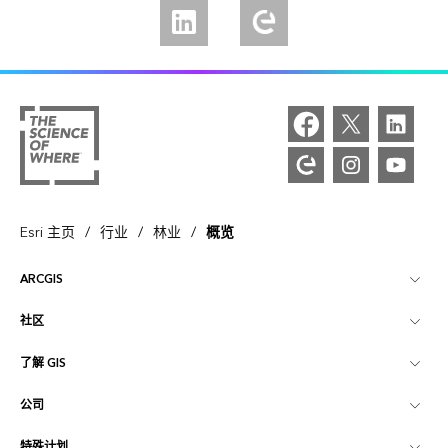
通过 Linkedin 与我们联系
探索 Esri 社区
/
/
/
Esri 主页
行业
林业
概览
ARCGIS
社区
ArcGIS 概览
了解 GIS
Esri 社区
制图
公司
什么是 GIS？
ArcGIS 博客
ArcGIS Pro
特殊计划