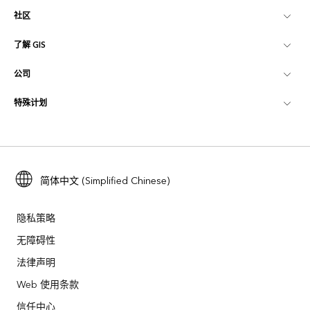
社区
ArcGIS 概览
了解 GIS
Esri 社区
制图
公司
什么是 GIS？
ArcGIS 博客
ArcGIS Pro
特殊计划
关于 Esri
位置智能
行业博客
ArcGIS Enterprise
ArcGIS for Personal Use
联系我们
培训
用户研究和测试
ArcGIS Online
ArcGIS for Student Use
招贤纳士
ArcUser
Esri 年轻专家关系网
简体中文 (Simplified Chinese)
开发者技术
保护
开放视野
ArcNews
活动
ArcGIS Location Platform
隐私策略
灾难响应
合作伙伴
无障碍性
ArcWatch
Esri Store
法律声明
教育
业务行为准则
Esri Press
ArcGIS Architecture Center
Web 使用条款
非营利机构
环境与可持续发展倡议
信任中心
Esri 视频