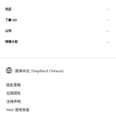
社区
ArcGIS 概览
了解 GIS
Esri 社区
制图
公司
什么是 GIS？
ArcGIS 博客
ArcGIS Pro
特殊计划
关于 Esri
位置智能
行业博客
ArcGIS Enterprise
ArcGIS for Personal Use
联系我们
培训
用户研究和测试
ArcGIS Online
ArcGIS for Student Use
招贤纳士
ArcUser
Esri 年轻专家关系网
简体中文 (Simplified Chinese)
开发者技术
保护
开放视野
ArcNews
活动
ArcGIS Location Platform
隐私策略
灾难响应
合作伙伴
无障碍性
ArcWatch
Esri Store
法律声明
教育
业务行为准则
Esri Press
ArcGIS Architecture Center
Web 使用条款
非营利机构