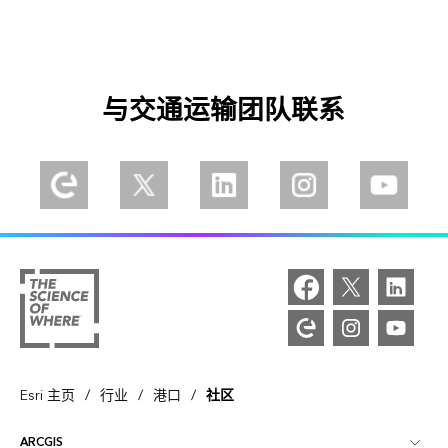
与交通运输团队联系
Explore our Esri Community
Follow us on Twitter
Connect with us on LinkedIn
Explore our Instagram
Explore o
/
/
/
Esri 主页
行业
港口
社区
ARCGIS