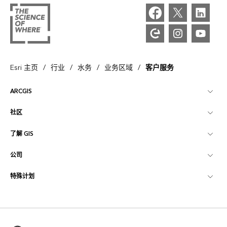
/
/
/
/
Esri 主页
行业
水务
业务区域
客户服务
ARCGIS
社区
ArcGIS 概览
了解 GIS
Esri 社区
制图
公司
什么是 GIS？
ArcGIS 博客
ArcGIS Pro
特殊计划
关于 Esri
位置智能
行业博客
ArcGIS Enterprise
ArcGIS for Personal Use
联系我们
培训
用户研究和测试
ArcGIS Online
ArcGIS for Student Use
招贤纳士