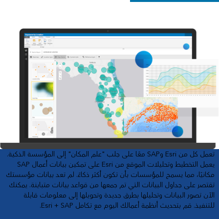
تعمل كل من Esri وSAP معًا على جلب "علم المكان" إلى المؤسسة الذكية.
يعمل التخطيط وتحليلات الموقع من Esri على تمكين بيانات أعمال SAP
مكانيًا، مما يسمح للمؤسسات بأن تكون أكثر ذكاءً. لم تعد بيانات مؤسستك
تقتصر على جداول البيانات التي تم جمعها من قواعد بيانات متباينة. يمكنك
الآن تصور البيانات وتحليلها بطرق جديدة وتحويلها إلى معلومات قابلة
للتنفيذ. قم بتحديث أنظمة أعمالك اليوم مع تكامل Esri + SAP.