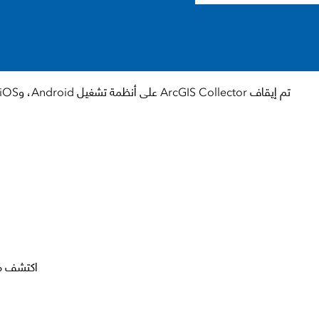
تم إيقاف ArcGIS Collector على أنظمة تشغيل Android، وiOS، وWindows.
اكتشف ما هو ممكن مع ollector