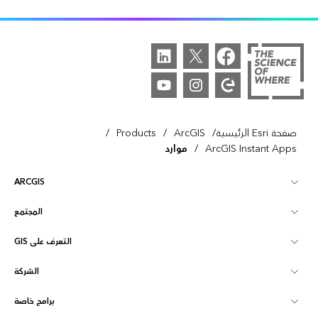
/
/
/
صفحة Esri الرئيسية
ArcGIS
Products
/
ArcGIS Instant Apps
موارد
ARCGIS
المجتمع
نظرة عامة على ArcGIS
التعرف على GIS
مجتمع Esri
تخطيط
الشركة
ما هي GIS؟
ArcGIS Blog
ArcGIS Pro
برامج خاصة
نبذة عن Esri
ذكاء الموقع
مدونة القطاع
ArcGIS Enterprise