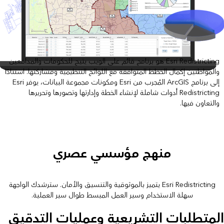
Esri Redistricting هو برنامج قائم على الويب يتيح للحكومات والمدافعين
والمواطنين إكمال الخطط المتوافقة مع اللوائح التنظيمية ومشاركتها. استنادًا
إلى برنامج ArcGIS المُجرب من Esri ومكونات مجموعة البيانات، يوفر Esri
Redistricting أدوات شاملة لإنشاء الخطة وإدارتها وتصورها وتحريرها
والتعاون فيها.
منهج مؤسسي عصري
Esri Redistricting يتميز بالموثوقية والتنسيق والأمان. سترشدك الواجهة
سهلة الاستخدام وسير العمل المبسط طوال سير العملية.
لمتطلبات التشريعية وعمليات التدقيق