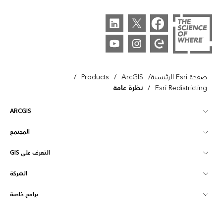
/
/
/
صفحة Esri الرئيسية
ArcGIS
Products
/
Esri Redistricting
نظرة عامة
ARCGIS
المجتمع
نظرة عامة على ArcGIS
التعرف على GIS
مجتمع Esri
تخطيط
الشركة
ما هي GIS؟
ArcGIS Blog
ArcGIS Pro
برامج خاصة
نبذة عن Esri
ذكاء الموقع
مدونة القطاع
ArcGIS Enterprise
ArcGIS للاستخدام الشخصي
اتصل بنا