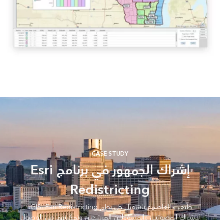
CASE STUDY
إشراك الجمهور في برنامج Esri
Redistricting
طبقت العاصمة ناشفيل حل نظم GIS، Esri Redistricting،
لإشراك المصوتين والمسؤولين المرشحين وتمكينهم من الوصول