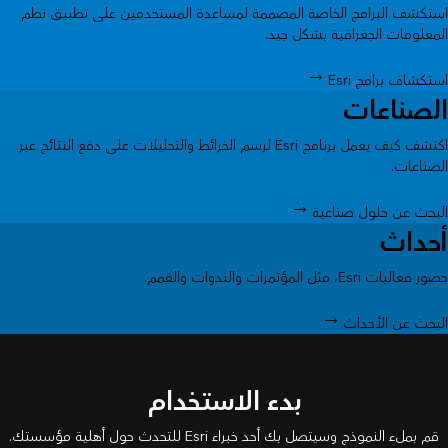
استكشف البرامج الخاصة المصممة لمساعدة المستخدمين على تطبيق نظم
المعلومات الجغرافية بشكل جيد.
استكشاف برامج Esri
الصناعات
اكتشف كيف يعمل برنامج Esri لرسم الخرائط والتحليلات على دفع النتائج عبر
الصناعات.
البحث عن حلول صناعية
أحداث
حضور فعاليات Esri، مثل المؤتمرات والندوات والقمم.
البحث عن الأحداث
بدء الاستخدام
قم بملء النموذج وسيتصل بك أحد خبراء Esri للتحدث حول أهلية مؤسستك.