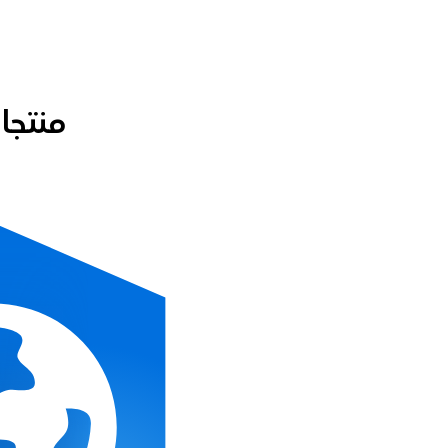
Slide
2
of
3:
منتجا
تسجيل
نسبة
المشاركة
في
انتخابات
منتصف
المدة
لمقاطعة
كولين