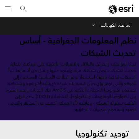
المرافق الكهربائية
Menu
نظم المعلومات الجغرافية - أساس
تحديث الشبكات
تدق العواصف والحرائق والزلازل والانهيارات الأرضية على شبكتك. يتعلق
تحديث الشبكات بجعل شبكتك مرنة ويُعتمد عليها ويقلل من أسعارها. تبدأ
الشبكات الذكية بأجهزة استشعار توفر البيانات الأساسية المستندة إلى
الموقع والتي توفر رؤى حول كيفية بناء شبكة كهربائية أكثر قوة واستدامة.
تستخدم تكنولوجيا الشبكات الذكية في ArcGIS تلك البيانات وتسد الفجوة
بين تكنولوجيا المعلومات والتكنولوجيا التشغيلية (IT/OT) لدعم الرؤى
الخاصة بسلوك الشبكة - وقابلية تأثر الشبكة. اكشف عن المخاطر والفرص
الخفية باستخدام التحليلات المكانية.
توحيد تكنولوجيا