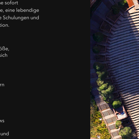
he sofort
ge, eine lebendige
e Schulungen und
tion.
öße,
sich
rn
ws
 und