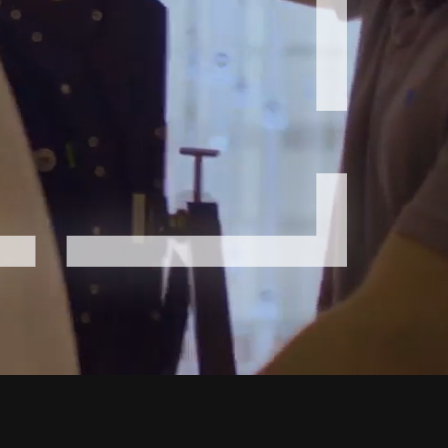
ungen.
aktivieren Sie eine kostenfreie Testversion.
Die Story lesen
Den Kurs erkunden
rukturmanagement erkunden
ArcGIS Pro erkunden