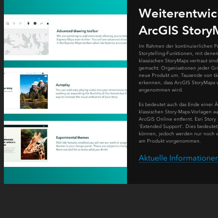
Weiterentwic
ArcGIS Story
Im Rahmen der kontinuierlichen P
Storytelling-Funktionen, mit den
2021
klassischen StoryMaps vertraut sind
gemacht. Organisationen jeder Grö
neue Produkt um. Tausende von tägl
erkennen, dass ArcGIS StoryMaps v
angenommen wird.
Es bedeutet auch das Ende einer Ä
klassischen Story-Maps-Vorlagen a
ArcGIS Online entfernt. Esri Story
'Extended Support'. Dies bedeutet,
können, jedoch werden nur noch w
am Produkt vorgenommen.
Aktuelle Informatione