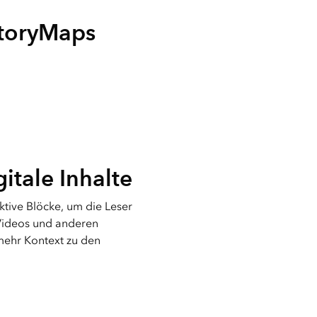
ungen.
aktivieren Sie eine kostenfreie Testversion.
Die Story lesen
Den Kurs erkunden
 StoryMaps
rukturmanagement erkunden
ArcGIS Pro erkunden
gitale Inhalte
aktive Blöcke, um die Leser
Videos und anderen
mehr Kontext zu den