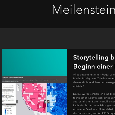
Meilenstei
2011
Storytelling b
Beginn einer 
Alles begann mit einer Frage: Wi
Inhalte im digitalen Zeitalter so 
daraus ein interaktives und aussag
entsteht?
Daraus wurde schließlich eine Mi
technischen Kenntnissen eines Benu
aus räumlichen Daten visuell anspr
Laufe der letzten acht Jahre gewo
erhaltene Feedback bilden dabei 
die Entwicklung von ArcGIS Story