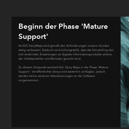
Beginn der Phase 'Mature
Support'
ArcGIS StoryMaps wird gemäß den Anforderungen unserer Kunden
stetig verbessert. Dadurch wird sichergestellt, dass das Storytelling den
2023
sich ändernden Erwartungen an digitale Informationsprodukte seitens
der Inhaltsersteller und Benutzer gerecht wird.
Zu diesem Zeitpunkt wechselt Esri Story Maps in die Phase 'Mature
Support'. Veröffentlichte Storys sind weiterhin verfügbar, jedoch
werden keine weiteren Aktualisierungen an der Software
vorgenommen.