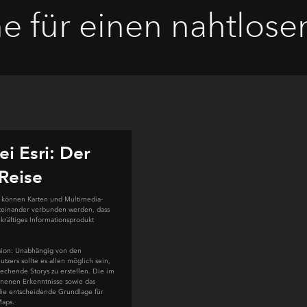
ne für einen nahtlos
ei Esri: Der
Reise
e können Karten und Multimedia-
miteinander verbunden werden, dass
ekräftiges Informationsprodukt
ssion: Unabhängig von den
tzers sollte es allen möglich sein,
echende Storys zu erstellen. Die im
nnenen Erkenntnisse sowie das
die entscheidende Grundlage für
Maps.