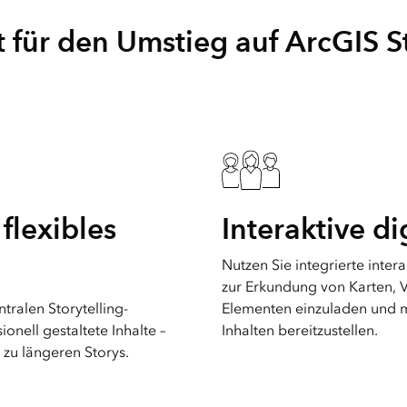
Umgeb
Alle Storys
it für den Umstieg auf ArcGIS
Infrast
flexibles
Interaktive di
Nutzen Sie integrierte inter
zur Erkundung von Karten, 
ntralen Storytelling-
Elementen einzuladen und 
onell gestaltete Inhalte –
Inhalten bereitzustellen.
 zu längeren Storys.