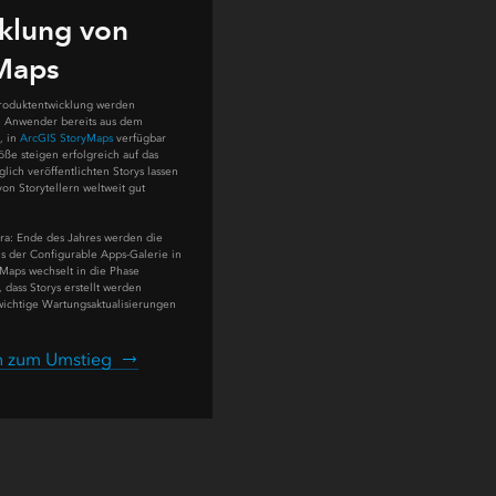
klung von
Maps
roduktentwicklung werden
en Anwender bereits aus dem
, in
ArcGIS StoryMaps
verfügbar
ße steigen erfolgreich auf das
ich veröffentlichten Storys lassen
on Storytellern weltweit gut
ra: Ende des Jahres werden die
us der Configurable Apps-Galerie in
 Maps wechselt in die Phase
 dass Storys erstellt werden
ichtige Wartungsaktualisierungen
n zum Umstieg