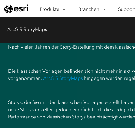
Produkte
ARCGIS
Branchen
BRANCHEN
Support
SUPPORT
FU
ArcGIS – Überblick
Architektur/Ingenieurwesen
Profess
Ka
ArcGIS StoryMaps
Menu
Die von Esri entwickelte
Wi
Unternehmen
Technis
Enterprise-Plattform für die
vi
Verarbeitung räumlicher Daten
Naturschutz
Schulu
Nach vielen Jahren der Story-Erstellung mit dem klassische
An
ArcGIS Online
An
Bildung
Umfassende SaaS-Plattform für die
Da
Kartenerstellung
Energieversorgungsuntern
Die klassischen Vorlagen befinden sich nicht mehr in akti
Ge
vorgenommen.
ArcGIS StoryMaps
hingegen werden regel
ArcGIS Pro
un
Facility-Management
Weltweit führende GIS-Software
Gesundheit und soziale
ArcGIS Enterprise
Dienstleistungen
Storys, die Sie mit den klassischen Vorlagen erstellt hab
Grundsystem für GIS und
Regierungsbehörden
Kartenerstellung
neue Storys erstellen, jedoch empfiehlt sich dies lediglich
Performance von klassischen Storys beeinträchtigt werden
Natürliche Ressourcen
Developer-Technologie
Erstellen Sie Anwendungen für
die Kartenerstellung und