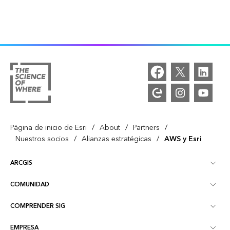
/
/
/
Página de inicio de Esri
About
Partners
/
/
Nuestros socios
Alianzas estratégicas
AWS y Esri
ARCGIS
COMUNIDAD
Descripción general de ArcGIS
COMPRENDER SIG
Comunidad de Esri
Representación cartográfica
EMPRESA
¿Qué son los SIG?