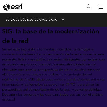
Servicios públicos de electricidad
Menu
SIG: la base de la modernización
de la red
Su red está expuesta a tormentas, incendios, terremotos y
corrimientos de tierra. La modernización de la red supone hacerla
resiliente, fiable y asequible. Las redes inteligentes comienzan con
sensores que proporcionan datos esenciales basados en la
ubicación que aportan perspectivas de cómo construir una red
eléctrica más resistente y sostenible. La tecnología de red
inteligente de ArcGIS utiliza esos datos y tiende puentes entre su
información y las tecnologías operativas (TI/TO) para afinar las
perspectivas del comportamiento de la red... y su vulnerabilidad.
Descubra los peligros y las oportunidades ocultas con el análisis
espacial.