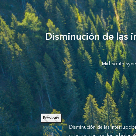
Disminución de las i
Mid-South Syner
Previous
Disminución de las interrupcio
relacionadas con los árboles e