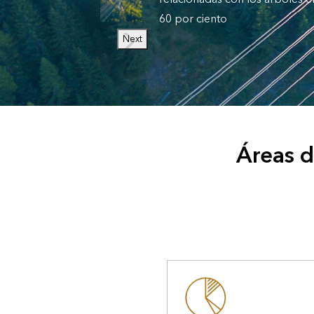
60 por ciento
Next
Áreas d