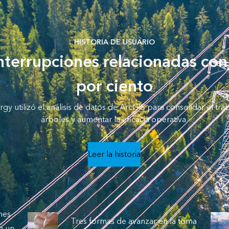
HISTORIA DE USUARIO
nterrupciones relacionadas con
por ciento
gy utilizó el análisis de datos de ArcGIS para consolidar el tr
árboles y aumentar la eficacia operativa.
Leer la historia
nes
Tres formas de avanzar en la toma
n un