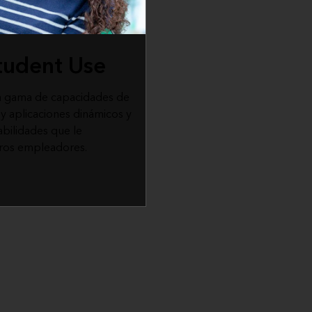
tudent Use
a gama de capacidades de
y aplicaciones dinámicos y
abilidades que le
turos empleadores.