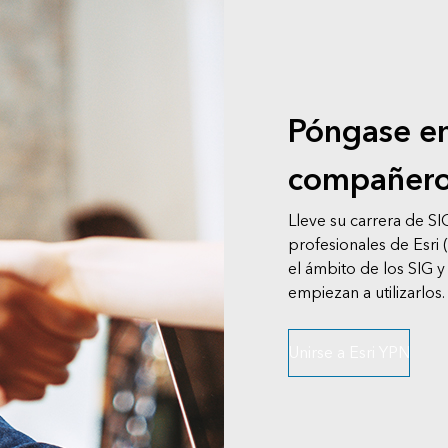
Póngase en
compañer
Lleve su carrera de SI
profesionales de Esri 
el ámbito de los SIG y
empiezan a utilizarlos.
Unirse a Esri YPN