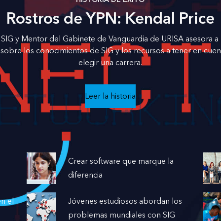
HISTORIA DE ÉXITO
Rostros de YPN: Kendal Price
e SIG y Mentor del Gabinete de Vanguardia de URISA asesora a 
 sobre los conocimientos de SIG y los recursos a tener en cuent
elegir una carrera.
Leer la historia
Crear software que marque la
diferencia
n el
Jóvenes estudiosos abordan los
problemas mundiales con SIG