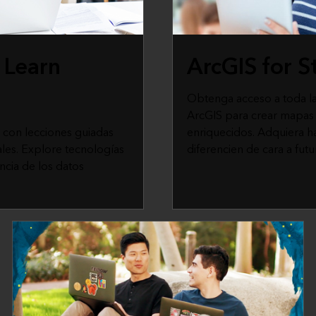
 Learn
ArcGIS for S
Obtenga acceso a toda l
ArcGIS para crear mapas 
s con lecciones guiadas
enriquecidos. Adquiera h
les. Explore tecnologías
diferencien de cara a fu
ncia de los datos