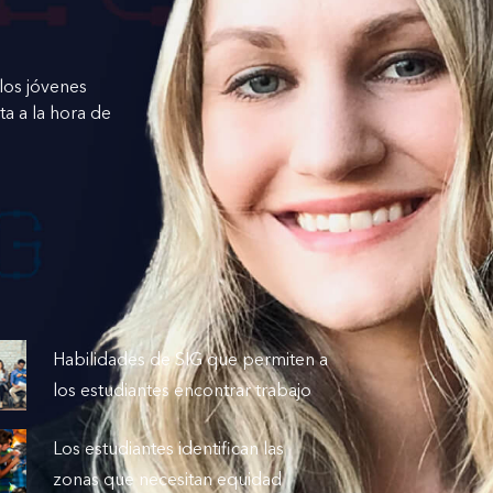
los jóvenes
a a la hora de
Habilidades de SIG que permiten a
los estudiantes encontrar trabajo
Los estudiantes identifican las
zonas que necesitan equidad