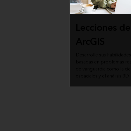
Lecciones de
ArcGIS
Desarrolle sus habilidade
basadas en problemas rea
de vanguardia como la cie
espaciales y el análisis 3D.