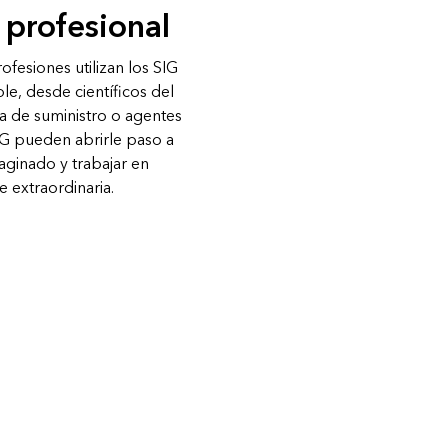
Explorar el curso
 profesional
Explorar ArcGIS Pro
Leer la historia
fesiones utilizan los SIG
le, desde científicos del
a de suministro o agentes
IG pueden abrirle paso a
aginado y trabajar en
e extraordinaria.