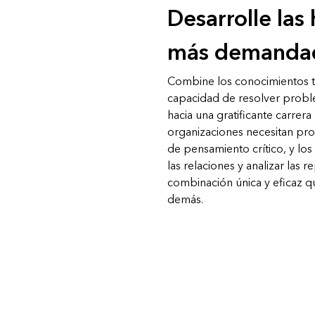
análisis espacial
Desarrolle las
Todos los sectores
más demanda
Todos los productos
Combine los conocimientos t
capacidad de resolver proble
hacia una gratificante carrera
organizaciones necesitan pro
de pensamiento crítico, y los
las relaciones y analizar las 
combinación única y eficaz qu
demás.