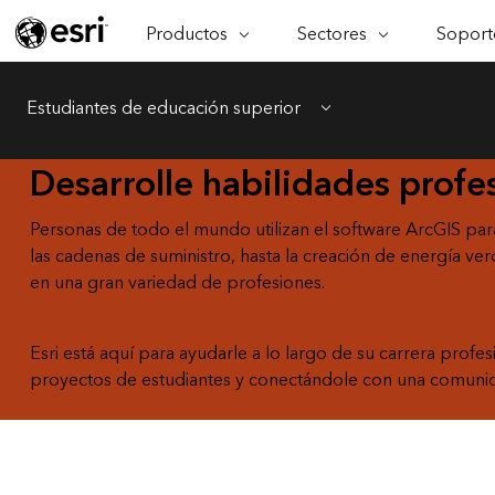
Productos
Sectores
Soporte
ARCGIS
SECTORES
SOPORT
CA
Descripción general de ArcGIS
Arquitectura, ingeniería y
Servici
Re
Estudiantes de educación superior
Plataforma geoespacial de Esri
construcción
Ve
Menu
Soporte
para empresas
es
Empresa
Desarrolle habilidades profe
Formac
ArcGIS Online
An
Conservación
Plataforma completa de
Pr
representación cartográfica de
an
Personas de todo el mundo utilizan el software ArcGIS par
Educación
SaaS
las cadenas de suministro, hasta la creación de energía ver
Ad
Servicios públicos de ener
en una gran variedad de profesiones.
ArcGIS Pro
In
El software SIG líder del mundo
es
Gestión de instalaciones
ArcGIS Enterprise
Esri está aquí para ayudarle a lo largo de su carrera prof
Salud y servicios humanos
Sistema fundamental para SIG y
proyectos de estudiantes y conectándole con una comunidad
representación cartográfica
Gobierno nacional
Tecnología para desarrolladores
Recursos Naturales
Crear aplicaciones de
representación cartográfica y