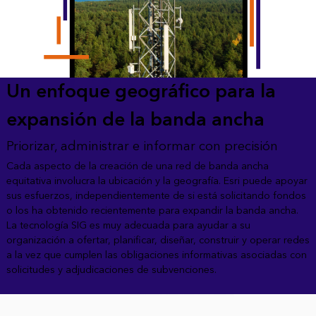
Un enfoque geográfico para la
expansión de la banda ancha
Priorizar, administrar e informar con precisión
Cada aspecto de la creación de una red de banda ancha
equitativa involucra la ubicación y la geografía. Esri puede apoyar
sus esfuerzos, independientemente de si está solicitando fondos
o los ha obtenido recientemente para expandir la banda ancha.
La tecnología SIG es muy adecuada para ayudar a su
organización a ofertar, planificar, diseñar, construir y operar redes
a la vez que cumplen las obligaciones informativas asociadas con
solicitudes y adjudicaciones de subvenciones.