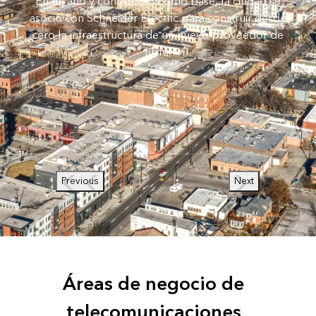
En un año y con ArcGIS como base, la ciudad se
asoció con Schneider Electric para construir desde
cero la infraestructura de un nuevo proveedor de
fibra.
Previous
Next
Áreas de negocio de
telecomunicaciones