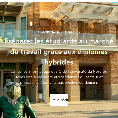
TÉMOIGNAGE UTILISATEUR
Préparer les étudiants au marché
du travail grâce aux diplômes
hybrides
La licence informatique et SIG de l’Université du Nord du
Texas vise à répondre aux tendances du secteur et
prépare les étudiants aux emplois de demain.
Lire le récit